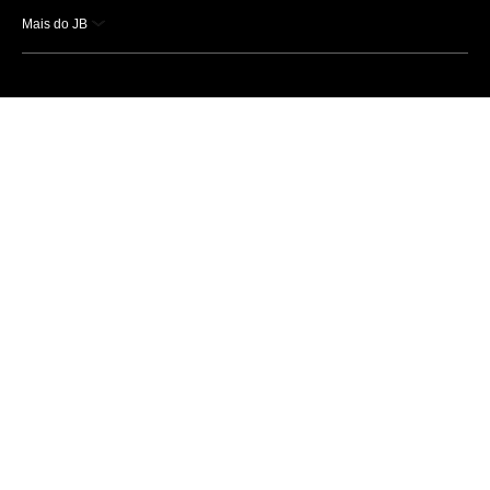
Mais do JB
Esportes
Saúde
Ciência e Tecnologia
Caderno B
Colunistas
Economia
Empresas e Negócios