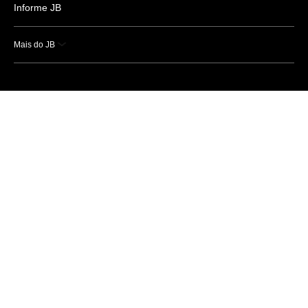
Informe JB
Mais do JB
Esportes
Saúde
Ciência e Tecnologia
Caderno B
Colunistas
Economia
Empresas e Negócios