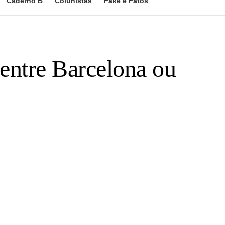
Caderno B
Colunistas
Fake e Fatos
entre Barcelona ou