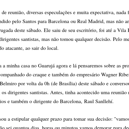
opções
de
 de reunião, diversas especulações e muita expectativa, nada f
compartilhamento
ndido pelo Santos para Barcelona ou Real Madrid, mas não a
gada deste sábado. Ele saiu de seu escritório, foi até a Vila
irigentes santistas, mas não tomou qualquer decisão. Pelo me
o atacante, ao sair do local.
a a minha casa no Guarujá agora e lá pensaremos sobre as pro
acompanhado do craque e também do empresário Wagner Ribei
Belmiro por volta da 0h (de Brasília) deste sábado e converso
os dirigentes santistas. Antes, tinha acontecido uma reunião
ios e também o dirigente do Barcelona, Raul Sanllehí.
ou a estipular qualquer prazo para tomar sua decisão: "vamos
ão sei quantos dias, horas ou minutos vamos demorar para dec