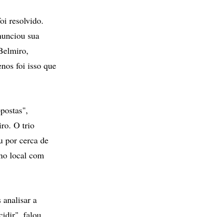
oi resolvido.
nunciou sua
 Belmiro,
nos foi isso que
postas",
ro. O trio
u por cerca de
 no local com
 analisar a
idir", falou