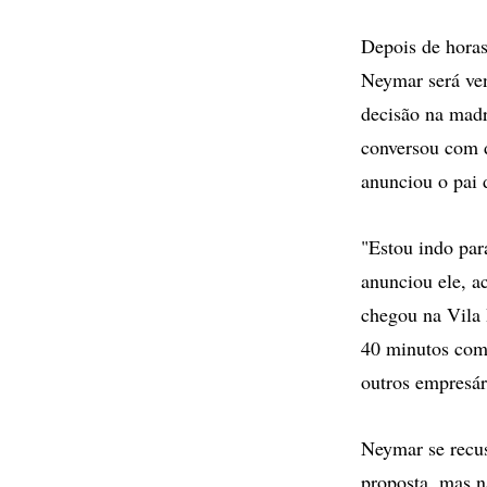
Depois de horas
Neymar será ve
decisão na madru
conversou com d
anunciou o pai d
"Estou indo par
anunciou ele, 
chegou na Vila 
40 minutos com 
outros empresár
Neymar se recus
proposta, mas n