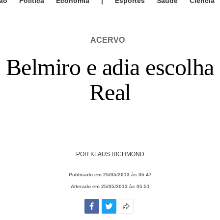
ão
Política
Economia
|
Esportes
Saúde
Ciência
ACERVO
 Belmiro e adia escolha 
Real
POR
KLAUS RICHMOND
Publicado em 25/05/2013 às 05:47
Alterado em 25/05/2013 às 05:51
Facebook
Twitter
Mais