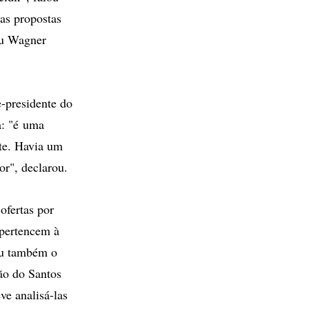
as propostas
ou Wagner
e-presidente do
a: "é uma
te. Havia um
or", declarou.
ofertas por
pertencem à
ou também o
ão do Santos
ve analisá-las