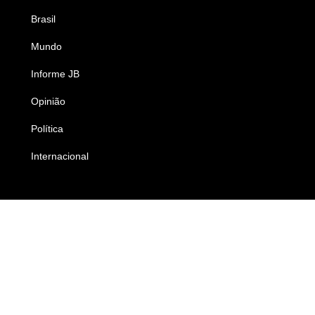
Brasil
Saúde
Mundo
Ciência e Tecnologia
Informe JB
Caderno B
Opinião
Colunistas
Política
Economia
Internacional
Empresas e Negócios