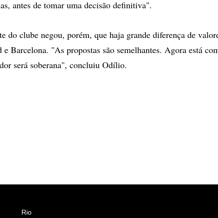
as, antes de tomar uma decisão definitiva".
te do clube negou, porém, que haja grande diferença de valor
d e Barcelona. "As propostas são semelhantes. Agora está c
dor será soberana", concluiu Odílio.
Rio
Esportes