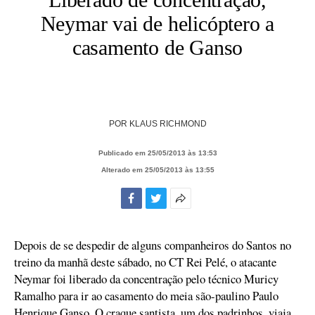
Neymar vai de helicóptero a
casamento de Ganso
POR
KLAUS RICHMOND
Publicado em 25/05/2013 às 13:53
Alterado em 25/05/2013 às 13:55
Facebook
Twitter
Mais
opções
de
Depois de se despedir de alguns companheiros do Santos no
compartilhamento
treino da manhã deste sábado, no CT Rei Pelé, o atacante
Neymar foi liberado da concentração pelo técnico Muricy
Ramalho para ir ao casamento do meia são-paulino Paulo
Henrique Ganso. O craque santista, um dos padrinhos, viaja