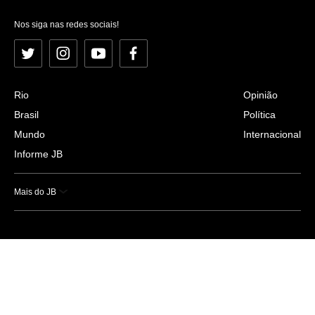
Nos siga nas redes sociais!
Twitter
Instagram
YouTube
Facebook
Rio
Opinião
Brasil
Política
Mundo
Internacional
Informe JB
Mais do JB
Esportes
Saúde
Ciência e Tecnologia
Caderno B
Colunistas
Economia