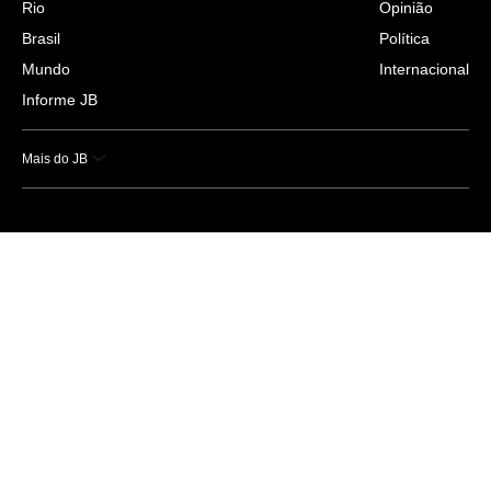
Rio
Opinião
Brasil
Política
Mundo
Internacional
Informe JB
Mais do JB
Esportes
Saúde
Ciência e Tecnologia
Caderno B
Colunistas
Economia
Empresas e Negócios