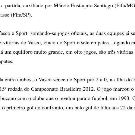
a a partida, auxiliado por Márcio Eustaquio Santiago (Fifa/M
sse (Fifa/SP).
Vasco e Sport, somando-se jogos oficiais, as duas equipes já s
z vitórias do Vasco, cinco do Sport e sete empates. Jogando 
á um equilibro muito grande, em oito jogos, são três vitórias
pates.
da entre ambos, o Vasco venceu o Sport por 2 a 0, na Ilha do R
 15ª rodada do Campeonato Brasileiro 2012. O jogo marcou o
bucano com o clube que o revelou para o futebol, em 1993. 
z o primeiro gol do confronto, um belo gol de falta aos 22 da