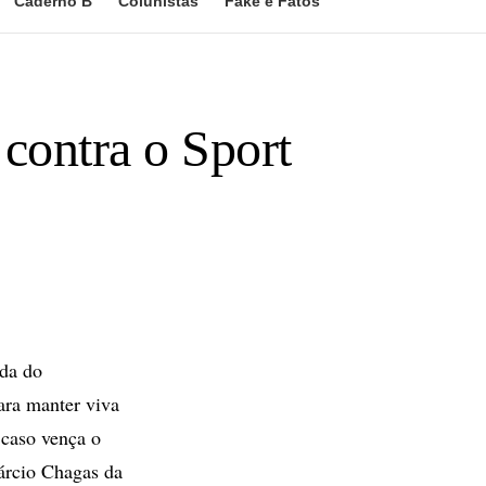
Caderno B
Colunistas
Fake e Fatos
 contra o Sport
ada do
ara manter viva
 caso vença o
Márcio Chagas da