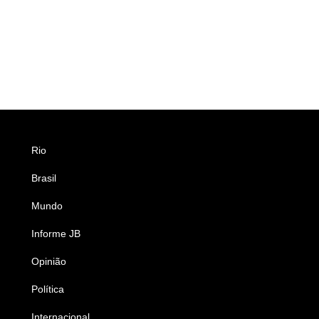
Rio
Esportes
Brasil
Saúde
Mundo
Ciência e Tecnologia
Informe JB
Caderno B
Opinião
Colunistas
Política
Economia
Internacional
Empresas e Negócios