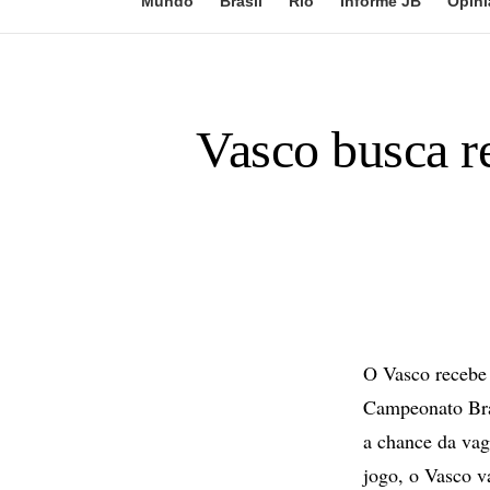
Mundo
Brasil
Rio
Informe JB
Opini
Vasco busca re
O Vasco recebe 
Campeonato Bras
a chance da vag
jogo, o Vasco v