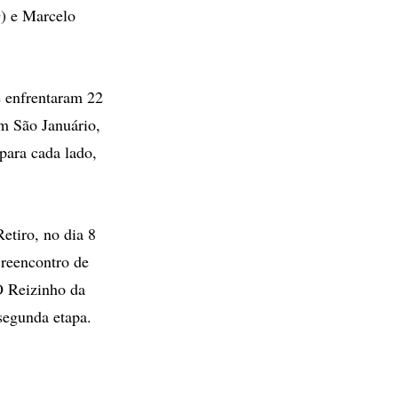
G) e Marcelo
e enfrentaram 22
em São Januário,
 para cada lado,
etiro, no dia 8
 reencontro de
O Reizinho da
 segunda etapa.