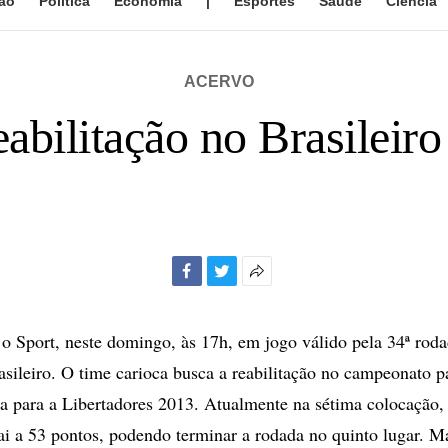
ão
Política
Economia
|
Esportes
Saúde
Ciência
ACERVO
abilitação no Brasileiro
Facebook
Twitter
Mais
opções
de
o Sport, neste domingo, às 17h, em jogo válido pela 34ª rod
compartilhamento
ileiro. O time carioca busca a reabilitação no campeonato p
a para a Libertadores 2013. Atualmente na sétima colocação,
ai a 53 pontos, podendo terminar a rodada no quinto lugar. 