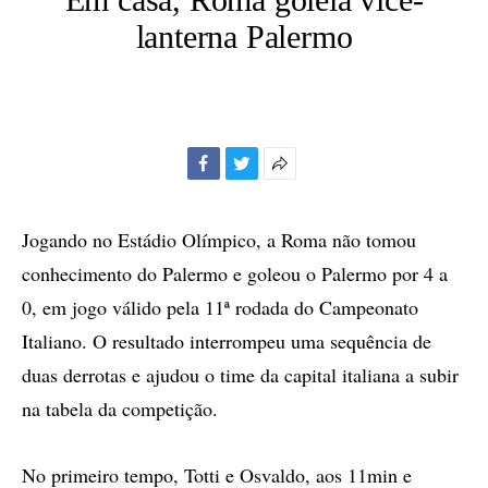
lanterna Palermo
Facebook
Twitter
Mais
opções
de
Jogando no Estádio Olímpico, a Roma não tomou
compartilhamento
conhecimento do Palermo e goleou o Palermo por 4 a
0, em jogo válido pela 11ª rodada do Campeonato
Italiano. O resultado interrompeu uma sequência de
duas derrotas e ajudou o time da capital italiana a subir
na tabela da competição.
No primeiro tempo, Totti e Osvaldo, aos 11min e