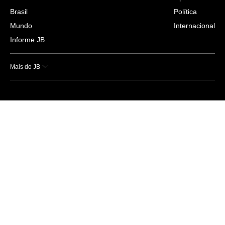
Brasil
Política
Mundo
Internacional
Informe JB
Mais do JB
Esportes
Saúde
Ciência e Tecnologia
Caderno B
Colunistas
Economia
Empresas e Negócios