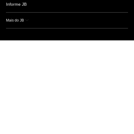
Informe JB
Mais do JB
Esportes
Saúde
Ciência e Tecnologia
Caderno B
Colunistas
Economia
Empresas e Negócios