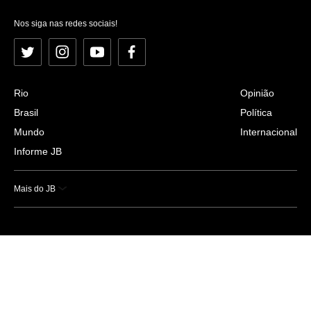
Nos siga nas redes sociais!
Twitter
Instagram
YouTube
Facebook
Rio
Opinião
Brasil
Política
Mundo
Internacional
Informe JB
Mais do JB
Esportes
Saúde
Ciência e Tecnologia
Caderno B
Colunistas
Economia