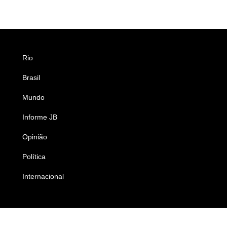
Rio
Esportes
Brasil
Saúde
Mundo
Ciência e Tecnologia
Informe JB
Caderno B
Opinião
Colunistas
Política
Economia
Internacional
Empresas e Negócios