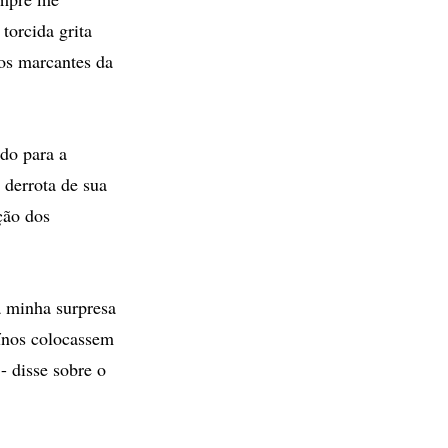
torcida grita
os marcantes da
do para a
 derrota de sua
ção dos
a minha surpresa
ínos colocassem
- disse sobre o