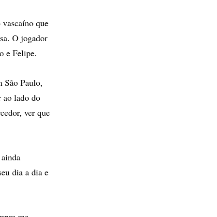
o vascaíno que
sa. O jogador
o e Felipe.
m São Paulo,
r ao lado do
rcedor, ver que
 ainda
eu dia a dia e
empre me