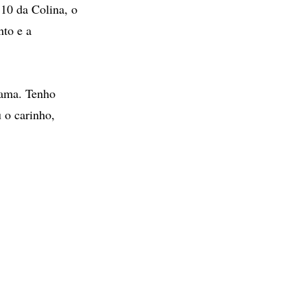
 10 da Colina, o
nto e a
Gama. Tenho
 o carinho,