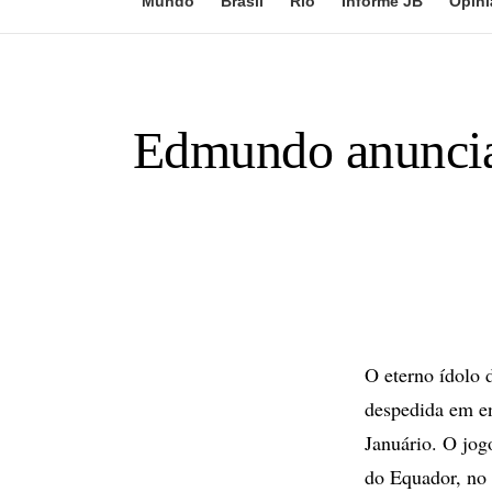
Mundo
Brasil
Rio
Informe JB
Opini
Edmundo anuncia 
O eterno ídolo 
despedida em en
Januário. O jog
do Equador, no 