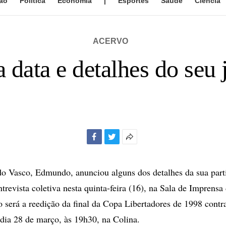
ão
Política
Economia
|
Esportes
Saúde
Ciência
ACERVO
data e detalhes do seu 
Facebook
Twitter
Mais
opções
de
do Vasco, Edmundo, anunciou alguns dos detalhes da sua part
compartilhamento
trevista coletiva nesta quinta-feira (16), na Sala de Imprensa
o será a reedição da final da Copa Libertadores de 1998 contr
dia 28 de março, às 19h30, na Colina.