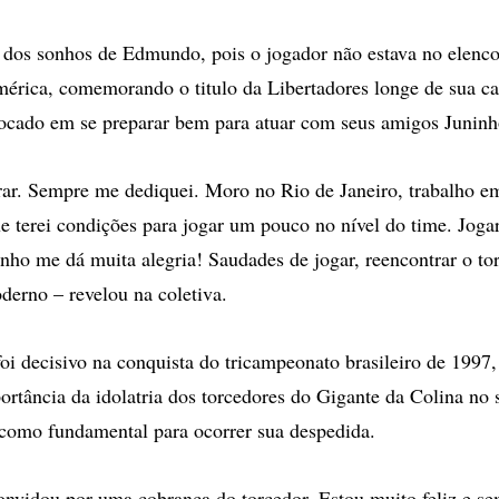
a dos sonhos de Edmundo, pois o jogador não estava no elenc
érica, comemorando o titulo da Libertadores longe de sua ca
 focado em se preparar bem para atuar com seus amigos Juninh
ar. Sempre me dediquei. Moro no Rio de Janeiro, trabalho e
 terei condições para jogar um pouco no nível do time. Joga
inho me dá muita alegria! Saudades de jogar, reencontrar o to
derno – revelou na coletiva.
i decisivo na conquista do tricampeonato brasileiro de 1997,
rtância da idolatria dos torcedores do Gigante da Colina no s
o como fundamental para ocorrer sua despedida.
nvidou por uma cobrança do torcedor. Estou muito feliz e s