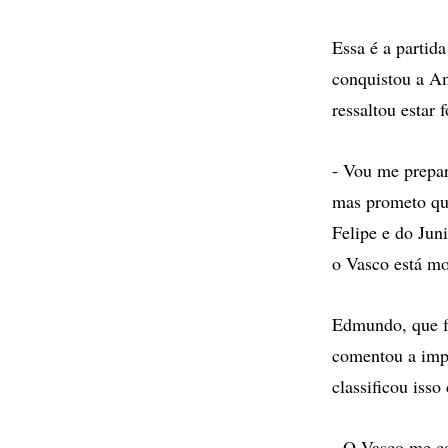
Essa é a partid
conquistou a Am
ressaltou estar
- Vou me prepar
mas prometo que
Felipe e do Jun
o Vasco está mo
Edmundo, que fo
comentou a impo
classificou iss
- O Vasco me co