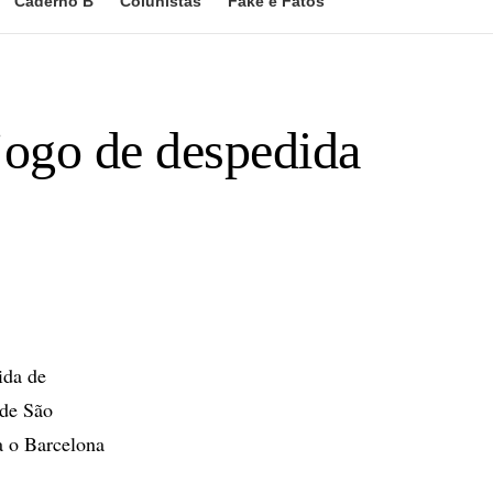
Caderno B
Colunistas
Fake e Fatos
jogo de despedida
ida de
 de São
a o Barcelona