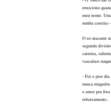
emociono quando
meu nome. Uma 
minha carreira
O ex-atacante n
segunda divisão
carreira, salie
vascaínos naqu
- Foi o pior di
nunca ninguém m
o amor pra fora 
rebaixamento.