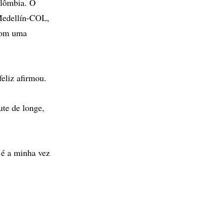
olômbia. O
 Medellín-COL,
 com uma
feliz afirmou.
ute de longe,
 é a minha vez