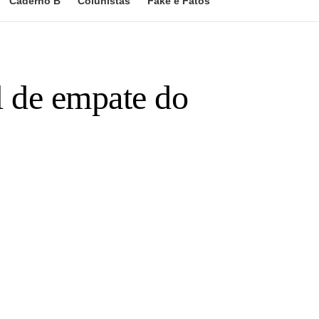
Caderno B
Colunistas
Fake e Fatos
l de empate do