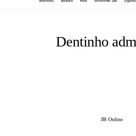
Mundo
Brasil
Rio
Informe JB
Opini
Dentinho admi
JB Online