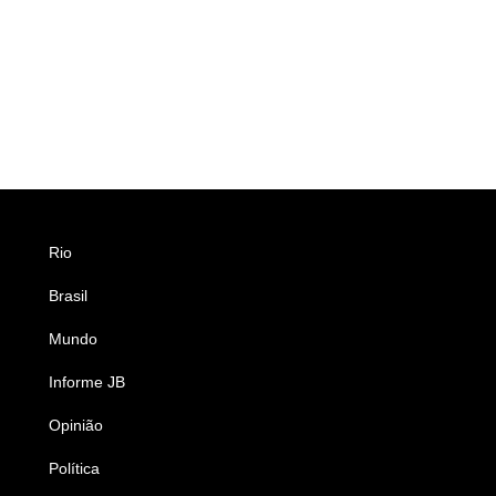
Rio
Esportes
Brasil
Saúde
Mundo
Ciência e Tecnologia
Informe JB
Caderno B
Opinião
Colunistas
Política
Economia