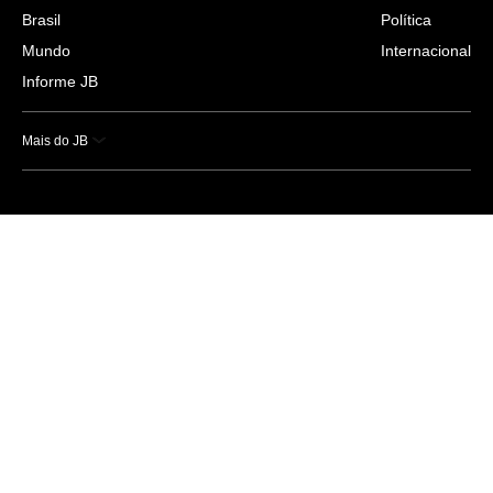
Brasil
Política
Mundo
Internacional
Informe JB
Mais do JB
Esportes
Saúde
Ciência e Tecnologia
Caderno B
Colunistas
Economia
Empresas e Negócios