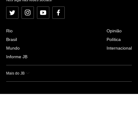
Twitter
Instagram
YouTube
Facebook
Rio
Opinião
Brasil
Política
Mundo
Internacional
Informe JB
Mais do JB
Esportes
Saúde
Ciência e Tecnologia
Caderno B
Colunistas
Economia
Empresas e Negócios