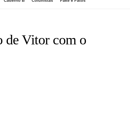
Caderno B
Colunistas
Fake e Fatos
o de Vitor com o