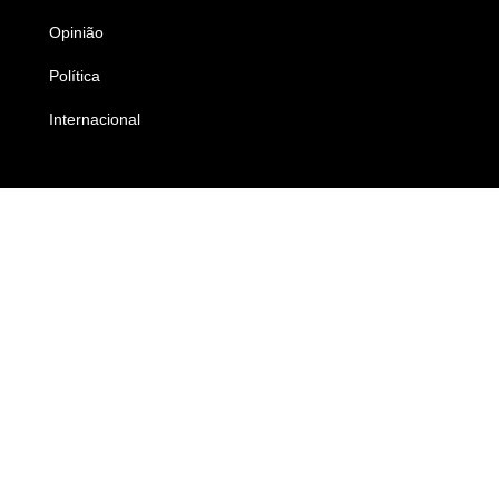
Opinião
Colunistas
Política
Economia
Internacional
Empresas e Negócios