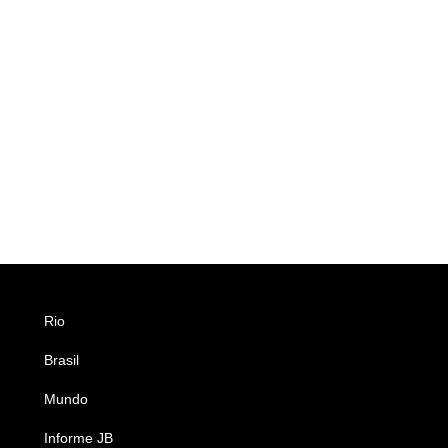
Rio
Esportes
Brasil
Saúde
Mundo
Ciência e Tecnologia
Informe JB
Caderno B