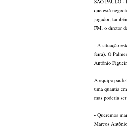
SÃO PAULO - Ret
que está negoci
jogador, também
FM, o diretor d
- A situação es
feira). O Palme
Antônio Figueir
A equipe paulis
uma quantia em 
mas poderia ser
- Queremos mant
Marcos Antônio