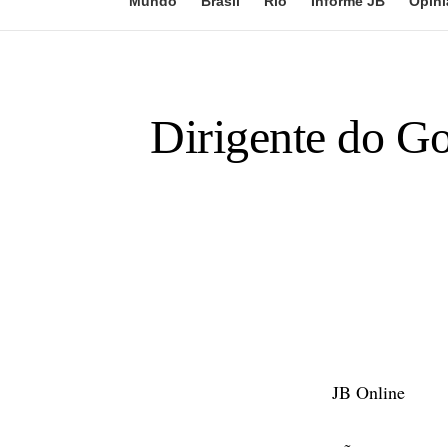
Mundo
Brasil
Rio
Informe JB
Opini
Dirigente do Go
JB Online