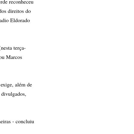
erde reconheceu
dos direitos do
Radio Eldorado
nesta terça-
cou Marcos
 exige, além de
 divulgados,
eiras - concluiu