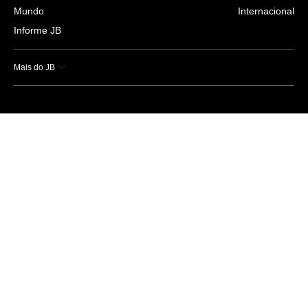
Mundo
Internacional
Informe JB
Mais do JB
Esportes
Saúde
Ciência e Tecnologia
Caderno B
Colunistas
Economia
Empresas e Negócios