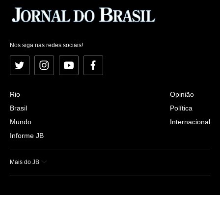
Nos siga nas redes sociais!
Twitter
Instagram
YouTube
Facebook
Rio
Opinião
Brasil
Política
Mundo
Internacional
Informe JB
Mais do JB
Esportes
Saúde
Ciência e Tecnologia
Caderno B