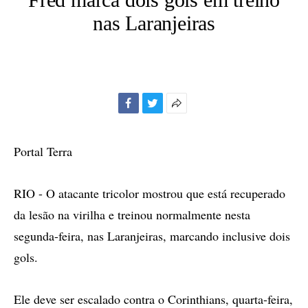
nas Laranjeiras
Facebook
Twitter
Mais
opções
de
Portal Terra
compartilhamento
RIO - O atacante tricolor mostrou que está recuperado
da lesão na virilha e treinou normalmente nesta
segunda-feira, nas Laranjeiras, marcando inclusive dois
gols.
Ele deve ser escalado contra o Corinthians, quarta-feira,