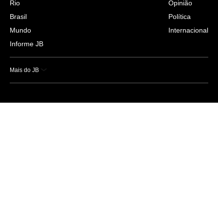
Rio
Opinião
Brasil
Política
Mundo
Internacional
Informe JB
Mais do JB
Esportes
Saúde
Ciência e Tecnologia
Caderno B
Colunistas
Economia
Empresas e Negócios