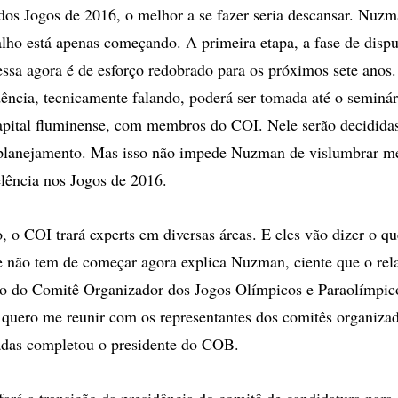
os Jogos de 2016, o melhor a se fazer seria descansar. Nuzm
alho está apenas começando. A primeira etapa, a fase de dispu
ssa agora é de esforço redobrado para os próximos sete anos.
ncia, tecnicamente falando, poderá ser tomada até o seminár
pital fluminense, com membros do COI. Nele serão decidida
 planejamento. Mas isso não impede Nuzman de vislumbrar me
lência nos Jogos de 2016.
, o COI trará experts em diversas áreas. E eles vão dizer o q
 não tem de começar agora explica Nuzman, ciente que o rela
po do Comitê Organizador dos Jogos Olímpicos e Paraolímpic
 quero me reunir com os representantes dos comitês organiza
adas completou o presidente do COB.
fará a transição da presidência do comitê de candidatura para