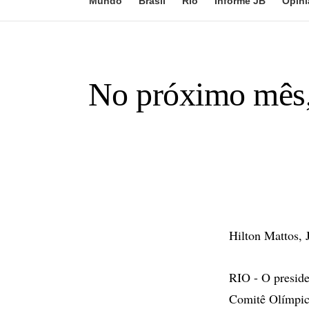
Mundo
Brasil
Rio
Informe JB
Opini
No próximo mês,
Hilton Mattos, 
RIO - O presid
Comitê Olímpico