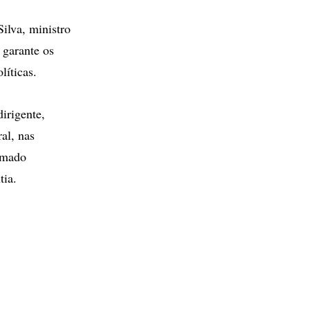
ilva, ministro
 garante os
íticas.
irigente,
al, nas
hamado
tia.