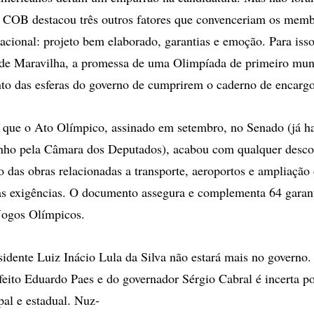
o COB destacou três outros fatores que convenceriam os mem
acional: projeto bem elaborado, garantias e emoção. Para iss
ade Maravilha, a promessa de uma Olimpíada de primeiro mun
o das esferas do governo de cumprirem o caderno de encargo
que o Ato Olímpico, assinado em setembro, no Senado (já ha
nho pela Câmara dos Deputados), acabou com qualquer desco
o das obras relacionadas a transporte, aeroportos e ampliação
ras exigências. O documento assegura e complementa 64 garan
Jogos Olímpicos.
idente Luiz Inácio Lula da Silva não estará mais no governo.
feito Eduardo Paes e do governador Sérgio Cabral é incerta p
pal e estadual. Nuz-