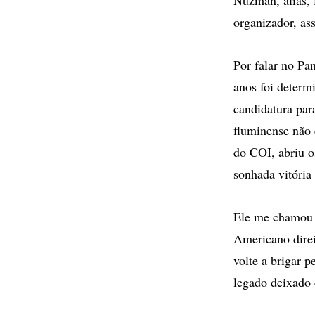
organizador, a
Por falar no Pa
anos foi determ
candidatura para
fluminense não
do COI, abriu o
sonhada vitória 
Ele me chamou e
Americano direi
volte a brigar 
legado deixado 