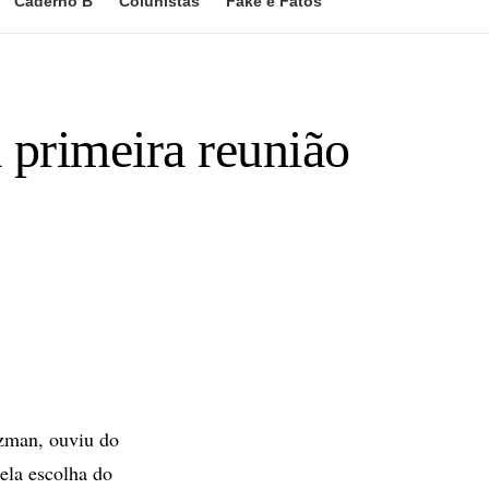
Caderno B
Colunistas
Fake e Fatos
primeira reunião
zman, ouviu do
ela escolha do