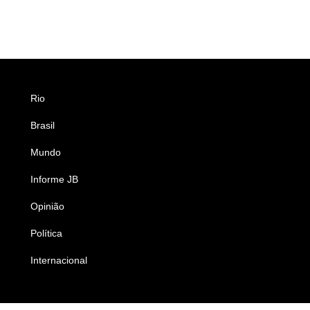
Rio
Esportes
Brasil
Saúde
Mundo
Ciência e Tecnologia
Informe JB
Caderno B
Opinião
Colunistas
Política
Economia
Internacional
Empresas e Negócios