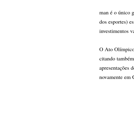
man é o único g
dos esportes) e
investimentos v
O Ato Olímpico 
citando também 
apresentações d
novamente em C