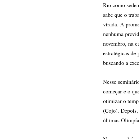
Rio como sede d
sabe que o trab
virada. A prome
nenhuma providê
novembro, na ca
estratégicas de
buscando a exce
Nesse seminário
começar e o que
otimizar o tem
(Cojo). Depois,
últimas Olimpí
Nuzman, aliás, 