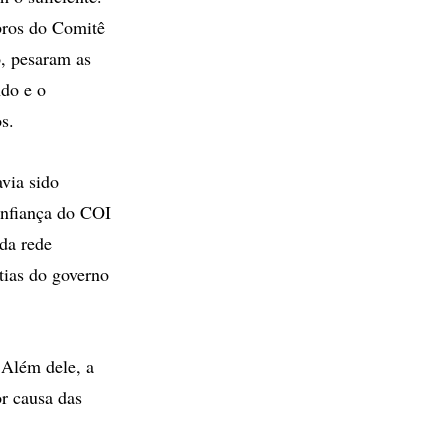
bros do Comitê
o, pesaram as
do e o
s.
via sido
nfiança do COI
 da rede
tias do governo
 Além dele, a
or causa das