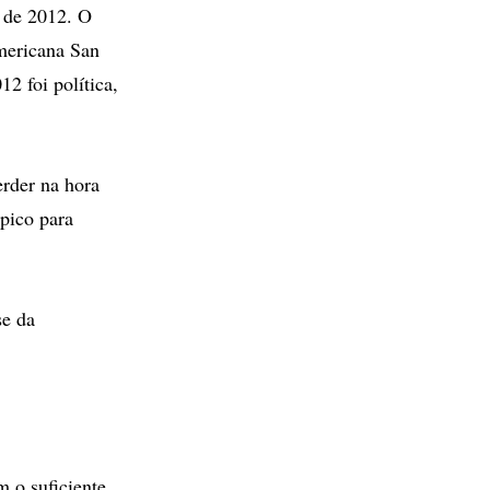
s de 2012. O
americana San
2 foi política,
erder na hora
pico para
se da
 o suficiente.