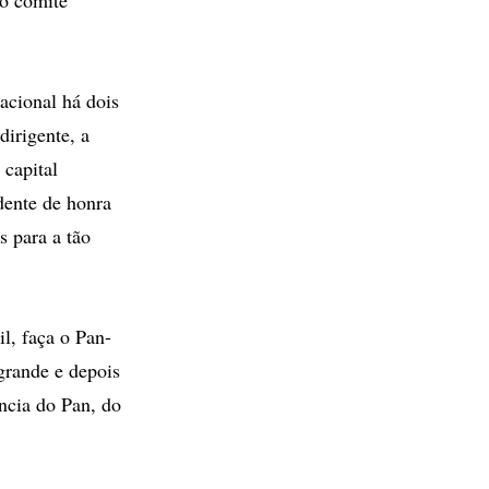
acional há dois
irigente, a
 capital
dente de honra
 para a tão
l, faça o Pan-
grande e depois
ância do Pan, do