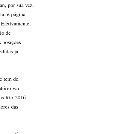
an, por sua vez,
ta, é página
 Efetivamente,
io de
s posições
didas já
ue tem de
tório vai
os Rio-2016
dores das
 o comitê