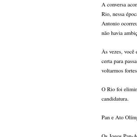
A conversa acon
Rio, nessa époc
Antonio ocorreu
não havia ambi
Às vezes, você 
certa para pass
voltarmos forte
O Rio foi elimi
candidatura.
Pan e Ato Olím
Os Jogos Pan-A