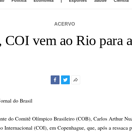
ão
Política
Economia
|
Esportes
Saúde
Ciência
ACERVO
 COI vem ao Rio para a 
Facebook
Twitter
Mais
opções
de
Jornal do Brasil
compartilhamento
ente do Comitê Olímpico Brasileiro (COB), Carlos Arthur Nu
 Internacional (COI), em Copenhague, que, após a ressaca p