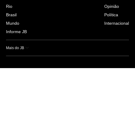
Rio
Opinião
Brasil
Política
Mundo
Internacional
Informe JB
Mais do JB
Esportes
Saúde
Ciência e Tecnologia
Caderno B
Colunistas
Economia
Empresas e Negócios