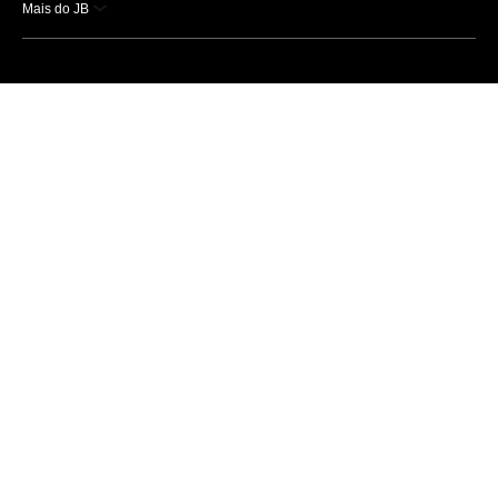
Mais do JB
Esportes
Saúde
Ciência e Tecnologia
Caderno B
Colunistas
Economia
Empresas e Negócios