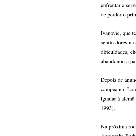
enfrentar a sé
de perder o prim
Ivanovic, que 
sentiu dores na
dificuldades, c
abandonou a par
Depois de anunc
campeã em Lond
igualar à alemã
1993).
Na próxima roda
Agnieszka Radwa