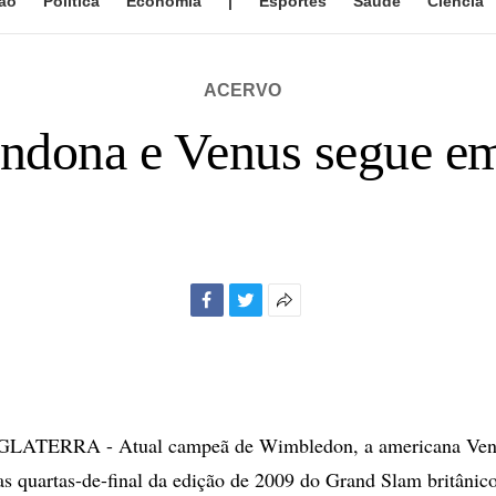
ão
Política
Economia
|
Esportes
Saúde
Ciência
ACERVO
andona e Venus segue 
Facebook
Twitter
Mais
opções
de
compartilhamento
ATERRA - Atual campeã de Wimbledon, a americana Ven
as quartas-de-final da edição de 2009 do Grand Slam britânic