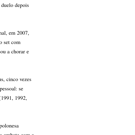
 duelo depois
nal, em 2007,
do set com
ou a chorar e
s, cinco vezes
essoal: se
 (1991, 1992,
 polonesa
 o embate com a