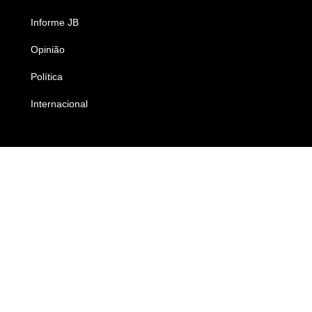
Informe JB
Caderno B
Opinião
Colunistas
Política
Economia
Internacional
Empresas e Negócios