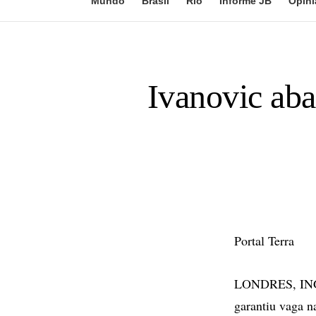
Mundo
Brasil
Rio
Informe JB
Opini
Ivanovic ab
Portal Terra
LONDRES, INGL
garantiu vaga n