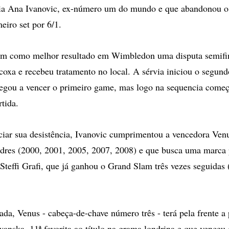
rvia Ana Ivanovic, ex-número um do mundo e que abandonou o
eiro set por 6/1.
tem como melhor resultado em Wimbledon uma disputa semifi
 coxa e recebeu tratamento no local. A sérvia iniciou o segun
hegou a vencer o primeiro game, mas logo na sequencia começ
tida.
iar sua desistência, Ivanovic cumprimentou a vencedora Venu
res (2000, 2001, 2005, 2007, 2008) e que busca uma marca p
 Steffi Grafi, que já ganhou o Grand Slam três vezes seguidas
da, Venus - cabeça-de-chave número três - terá pela frente a
nska, 11ª favorita ao título na grama londrina e que venceu