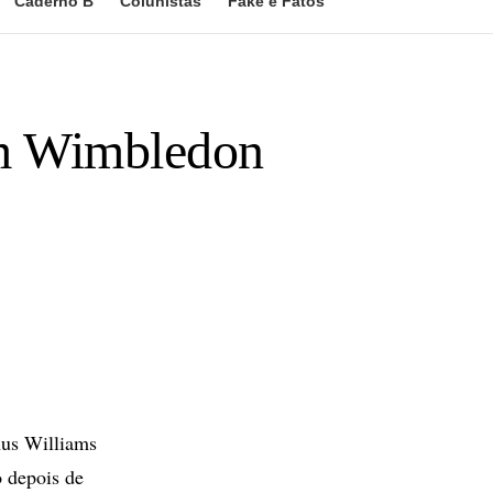
Caderno B
Colunistas
Fake e Fatos
em Wimbledon
us Williams
o depois de