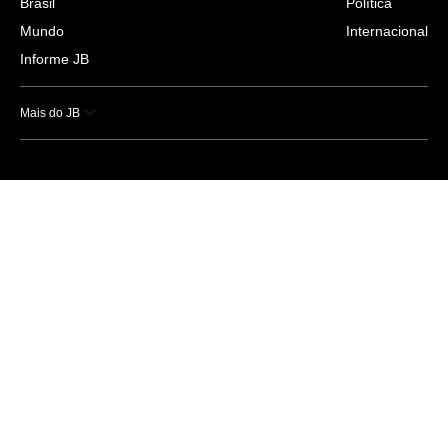
Brasil
Política
Mundo
Internacional
Informe JB
Mais do JB
Esportes
Saúde
Ciência e Tecnologia
Caderno B
Colunistas
Economia
Empresas e Negócios