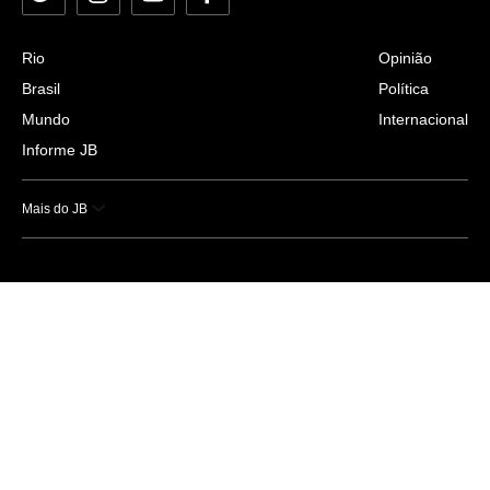
Rio
Opinião
Brasil
Política
Mundo
Internacional
Informe JB
Mais do JB
Esportes
Saúde
Ciência e Tecnologia
Caderno B
Colunistas
Economia
Empresas e Negócios