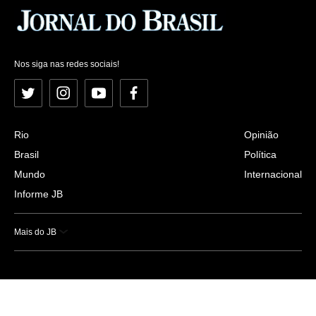
Nos siga nas redes sociais!
Twitter
Instagram
YouTube
Facebook
Rio
Opinião
Brasil
Política
Mundo
Internacional
Informe JB
Mais do JB
Esportes
Saúde
Ciência e Tecnologia
Caderno B