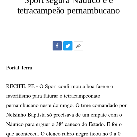
tetracampeão pernambucano
Facebook
Twitter
Mais
opções
de
Portal Terra
compartilhamento
RECIFE, PE - O Sport confirmou a boa fase e o
favoritismo para faturar o tetracampeonato
pernambucano neste domingo. O time comandado por
Nelsinho Baptista só precisava de um empate com o
Náutico para erguer o 38º caneco do Estado. E foi o
que aconteceu. O elenco rubro-negro ficou no 0 a 0