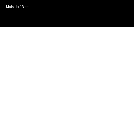
Mais do JB
Esportes
Saúde
Ciência e Tecnologia
Caderno B
Colunistas
Economia
Empresas e Negócios