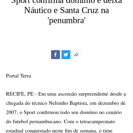
Náutico e Santa Cruz na
'penumbra'
Facebook
Twitter
Mais
opções
de
Portal Terra
compartilhamento
RECIFE, PE - Em uma ascensão surpreendente desde a
chegada do técnico Nelsinho Baptista, em dezembro de
2007, o Sport confirmou todo seu domínio no cenário
do futebol pernambucano. Com o tetracampeonato
estadual conquistado neste fim de semana, o time