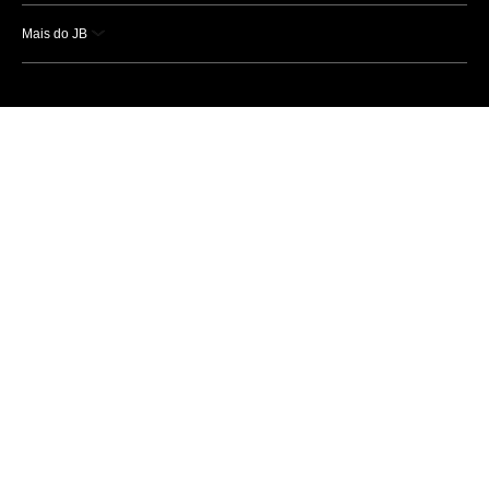
Mais do JB
Esportes
Saúde
Ciência e Tecnologia
Caderno B
Colunistas
Economia
Empresas e Negócios