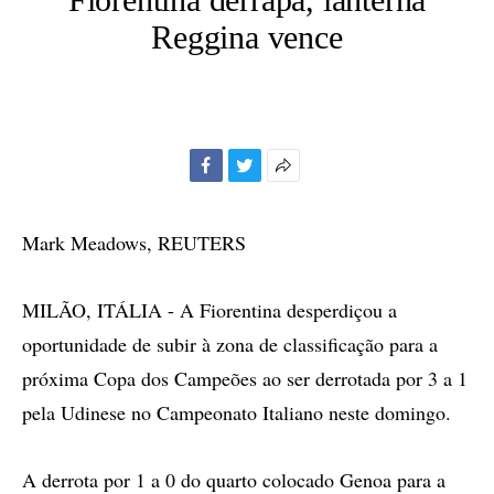
Reggina vence
Facebook
Twitter
Mais
opções
de
Mark Meadows, REUTERS
compartilhamento
MILÃO, ITÁLIA - A Fiorentina desperdiçou a
oportunidade de subir à zona de classificação para a
próxima Copa dos Campeões ao ser derrotada por 3 a 1
pela Udinese no Campeonato Italiano neste domingo.
A derrota por 1 a 0 do quarto colocado Genoa para a