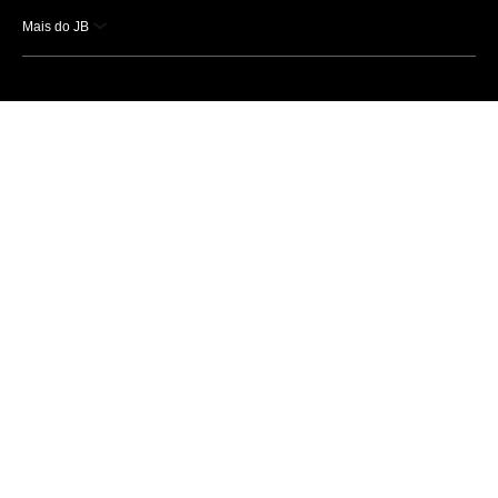
Mais do JB
Esportes
Saúde
Ciência e Tecnologia
Caderno B
Colunistas
Economia
Empresas e Negócios