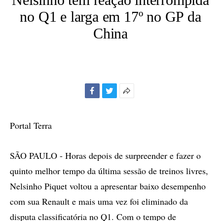
no Q1 e larga em 17º no GP da
China
Facebook
Twitter
Mais
opções
de
Portal Terra
compartilhamento
SÃO PAULO - Horas depois de surpreender e fazer o
quinto melhor tempo da última sessão de treinos livres,
Nelsinho Piquet voltou a apresentar baixo desempenho
com sua Renault e mais uma vez foi eliminado da
disputa classificatória no Q1. Com o tempo de