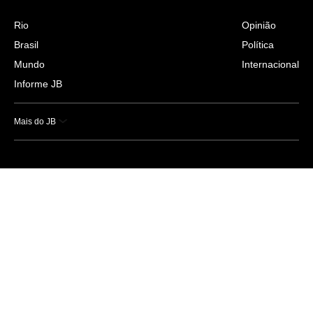
Rio
Opinião
Brasil
Política
Mundo
Internacional
Informe JB
Mais do JB
Esportes
Saúde
Ciência e Tecnologia
Caderno B
Colunistas
Economia
Empresas e Negócios