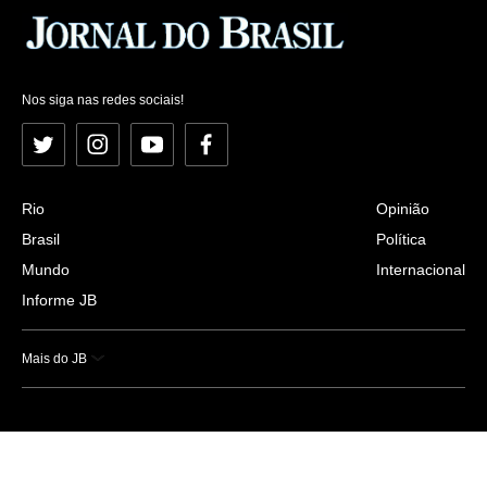
Nos siga nas redes sociais!
Twitter
Instagram
YouTube
Facebook
Rio
Opinião
Brasil
Política
Mundo
Internacional
Informe JB
Mais do JB
Esportes
Saúde
Ciência e Tecnologia
Caderno B