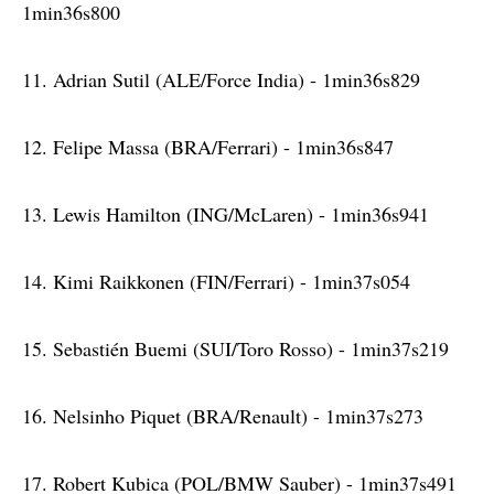
1min36s800
11. Adrian Sutil (ALE/Force India) - 1min36s829
12. Felipe Massa (BRA/Ferrari) - 1min36s847
13. Lewis Hamilton (ING/McLaren) - 1min36s941
14. Kimi Raikkonen (FIN/Ferrari) - 1min37s054
15. Sebastién Buemi (SUI/Toro Rosso) - 1min37s219
16. Nelsinho Piquet (BRA/Renault) - 1min37s273
17. Robert Kubica (POL/BMW Sauber) - 1min37s491