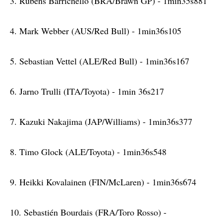
3. Rubens Barrichello (BRA/Brawn GP) - 1min35s881
4. Mark Webber (AUS/Red Bull) - 1min36s105
5. Sebastian Vettel (ALE/Red Bull) - 1min36s167
6. Jarno Trulli (ITA/Toyota) - 1min 36s217
7. Kazuki Nakajima (JAP/Williams) - 1min36s377
8. Timo Glock (ALE/Toyota) - 1min36s548
9. Heikki Kovalainen (FIN/McLaren) - 1min36s674
10. Sebastién Bourdais (FRA/Toro Rosso) -