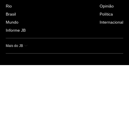
Rio
Opinião
Brasil
Política
Mundo
Internacional
Informe JB
Mais do JB
Esportes
Saúde
Ciência e Tecnologia
Caderno B
Colunistas
Economia
Empresas e Negócios