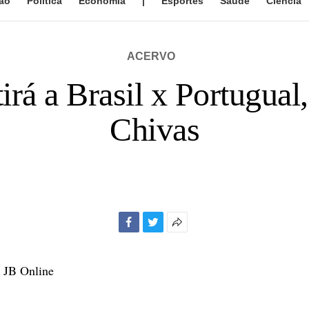
ão
Política
Economia
|
Esportes
Saúde
Ciência
ACERVO
rá a Brasil x Portugual,
Chivas
Facebook
Twitter
Mais
opções
de
, JB Online
compartilhamento