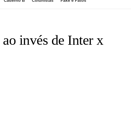
Caderno B
Colunistas
Fake e Fatos
 ao invés de Inter x