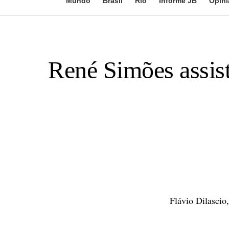
Mundo
Brasil
Rio
Informe JB
Opini
René Simões assisti
Flávio Dilascio