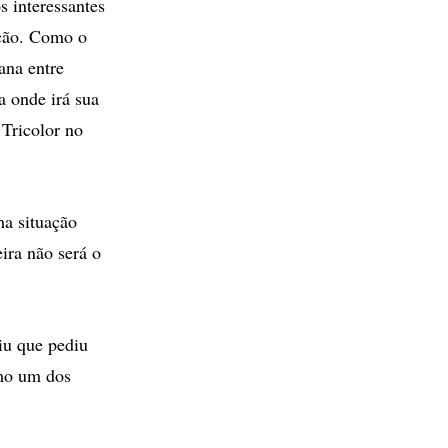
 interessantes
pção. Como o
ana entre
a onde irá sua
 Tricolor no
ma situação
ira não será o
iu que pediu
omo um dos