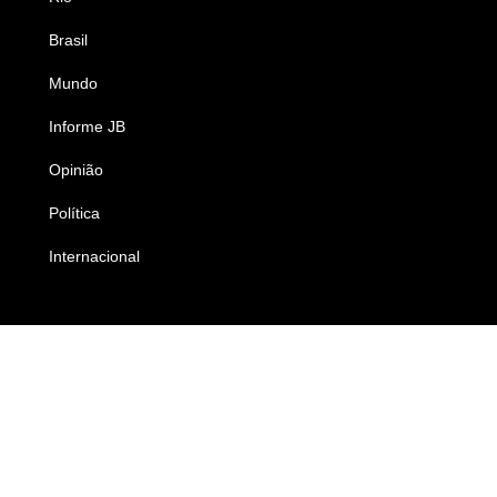
Brasil
Saúde
Mundo
Ciência e Tecnologia
Informe JB
Caderno B
Opinião
Colunistas
Política
Economia
Internacional
Empresas e Negócios