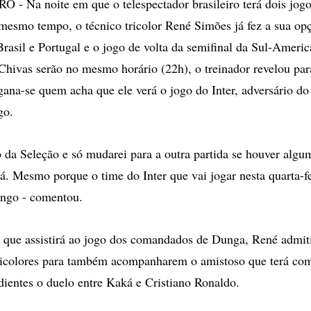
- Na noite em que o telespectador brasileiro terá dois jogos
o mesmo tempo, o técnico tricolor René Simões já fez a sua o
Brasil e Portugal e o jogo de volta da semifinal da Sul-Americ
 Chivas serão no mesmo horário (22h), o treinador revelou par
gana-se quem acha que ele verá o jogo do Inter, adversário do
go.
o da Seleção e só mudarei para a outra partida se houver algu
lá. Mesmo porque o time do Inter que vai jogar nesta quarta-fe
ngo - comentou.
 que assistirá ao jogo dos comandados de Dunga, René admit
tricolores para também acompanharem o amistoso que terá c
edientes o duelo entre Kaká e Cristiano Ronaldo.