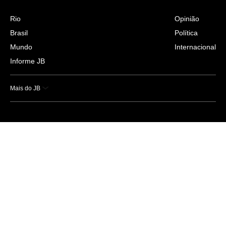
Rio
Opinião
Brasil
Política
Mundo
Internacional
Informe JB
Mais do JB
Esportes
Saúde
Ciência e Tecnologia
Caderno B
Colunistas
Economia
Empresas e Negócios