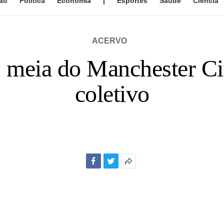
ão
Política
Economia
|
Esportes
Saúde
Ciência
ACERVO
 meia do Manchester Ci
coletivo
Facebook
Twitter
Mais
opções
de
compartilhamento