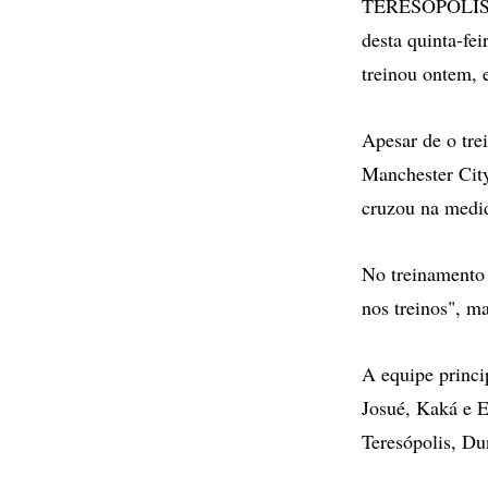
TERESÓPOLIS - N
desta quinta-fe
treinou ontem, 
Apesar de o tre
Manchester City
cruzou na medid
No treinamento 
nos treinos", ma
A equipe princi
Josué, Kaká e E
Teresópolis, Du