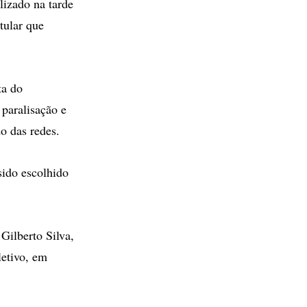
izado na tarde
tular que
ta do
 paralisação e
o das redes.
sido escolhido
Gilberto Silva,
letivo, em