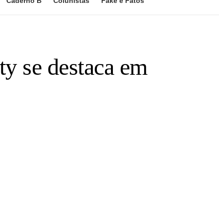
Caderno B
Colunistas
Fake e Fatos
ty se destaca em