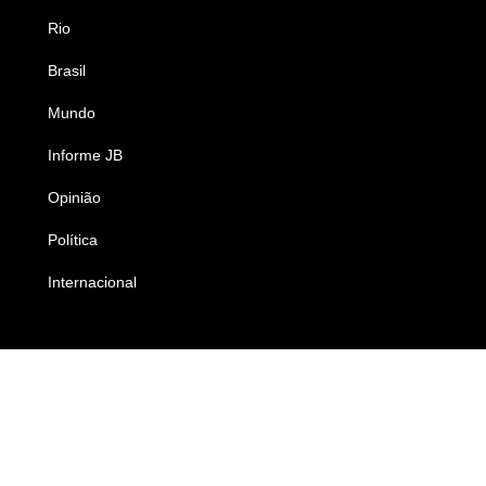
Rio
Esportes
Brasil
Saúde
Mundo
Ciência e Tecnologia
Informe JB
Caderno B
Opinião
Colunistas
Política
Economia
Internacional
Empresas e Negócios