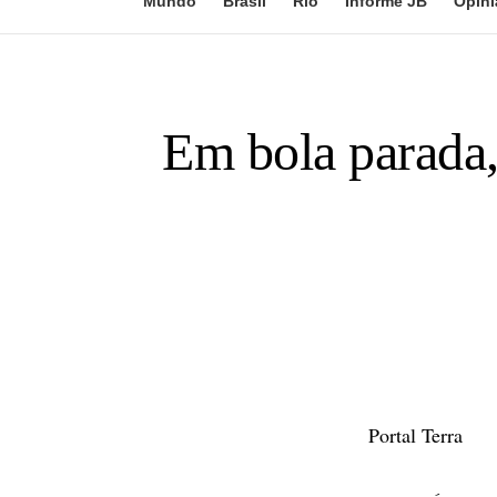
Mundo
Brasil
Rio
Informe JB
Opini
Em bola parada,
Portal Terra