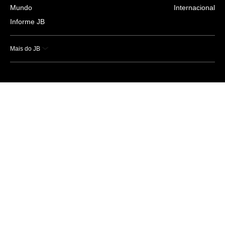
Mundo
Internacional
Informe JB
Mais do JB
Esportes
Saúde
Ciência e Tecnologia
Caderno B
Colunistas
Economia
Empresas e Negócios