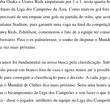
 Osaka e Urawa Reds empataram por 1 a 1, nesta quarta-fei
ifinais da Liga dos Campeões da Ásia. Como marcou gol fora 
recisará de um empate sem gols na partida de volta, que aco
aitama Stadium, para garantir uma vaga na final da competiçã
rawa Reds, Edmílson, comemorou o fato de a equipe ter cons
dversário. Para o ex-palmeirense, o sonho de disputar o Mund
da vez mais próximo.
camos foi fundamental na nossa busca pela classificação. Sa
não passar em branco fora de casa e agora temos até a possibi
s para conseguir a classificação para a decisão. A cada jogo 
ar o Mundial de Clubes fica mais próximo. Seria uma honra 
ar o bicampeonato da Liga dos Campeões e vou fazer o que fo
ça - disse o jogador, artilheiro da equipe na Liga dos Campeõ