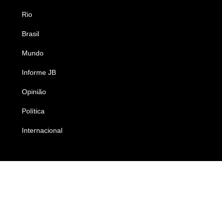
Rio
Esportes
Brasil
Saúde
Mundo
Ciência e Tecnologia
Informe JB
Caderno B
Opinião
Colunistas
Política
Economia
Internacional
Empresas e Negócios