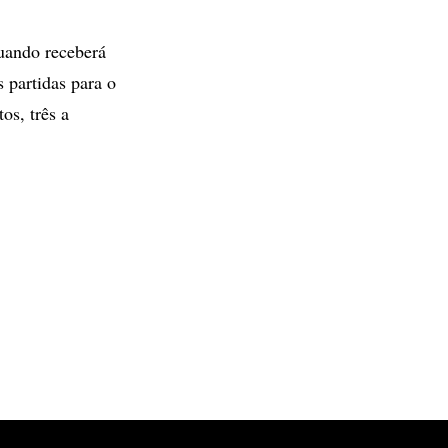
uando receberá
 partidas para o
os, três a