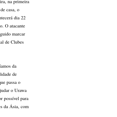
ra, na primeira
de casa, o
ntecerá dia 22
o. O atacante
eguido marcar
ial de Clubes
bíamos da
lidade de
que passa o
ajudar o Urawa
r possível para
es da Ásia, com