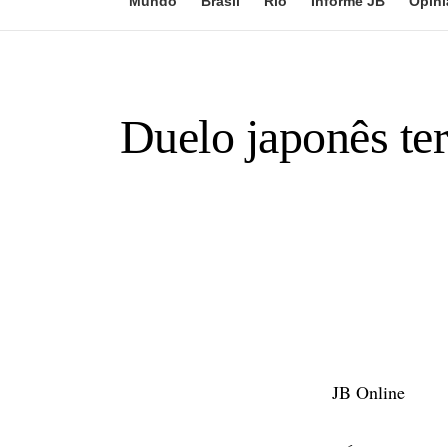
Mundo
Brasil
Rio
Informe JB
Opini
Duelo japonês te
JB Online