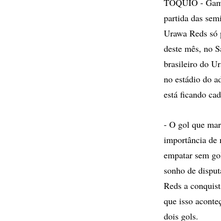
TÓQUIO - Gamba
partida das sem
Urawa Reds só p
deste mês, no S
brasileiro do U
no estádio do a
está ficando ca
- O gol que mar
importância de 
empatar sem gol
sonho de disput
Reds a conquist
que isso aconte
dois gols.