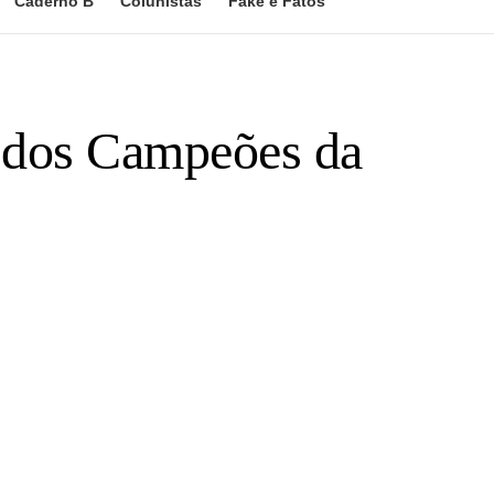
Caderno B
Colunistas
Fake e Fatos
a dos Campeões da