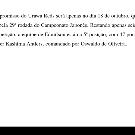
romisso do Urawa Reds será apenas no dia 18 de outubro, q
pela 29ª rodada do Campeonato Japonês. Restando apenas seis
etição, a equipe de Edmílson está na 5ª posição, com 47 pont
der Kashima Antlers, comandado por Oswaldo de Oliveira.