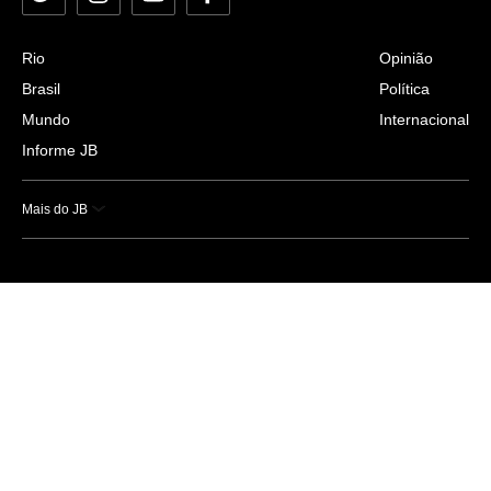
Rio
Opinião
Brasil
Política
Mundo
Internacional
Informe JB
Mais do JB
Esportes
Saúde
Ciência e Tecnologia
Caderno B
Colunistas
Economia
Empresas e Negócios