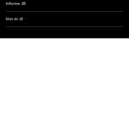
Informe JB
Mais do JB
Esportes
Saúde
Ciência e Tecnologia
Caderno B
Colunistas
Economia
Empresas e Negócios