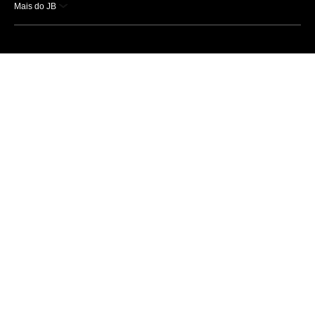
Mais do JB
Esportes
Saúde
Ciência e Tecnologia
Caderno B
Colunistas
Economia
Empresas e Negócios