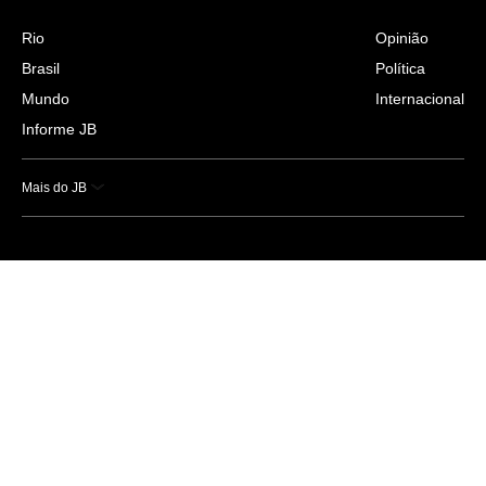
Rio
Opinião
Brasil
Política
Mundo
Internacional
Informe JB
Mais do JB
Esportes
Saúde
Ciência e Tecnologia
Caderno B
Colunistas
Economia
Empresas e Negócios