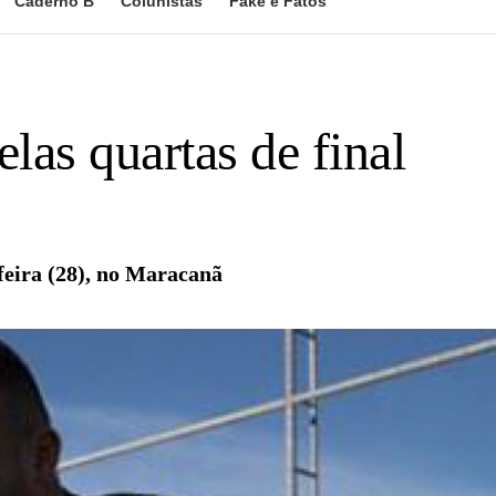
Caderno B
Colunistas
Fake e Fatos
las quartas de final
feira (28), no Maracanã