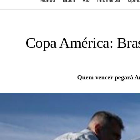
Mundo
Brasil
Rio
Informe JB
Opini
Copa América: Brasi
Quem vencer pegará Arg