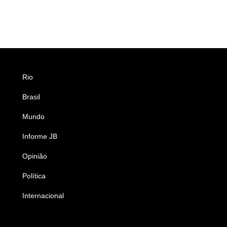
Rio
Esportes
Brasil
Saúde
Mundo
Ciência e Tecnologia
Informe JB
Caderno B
Opinião
Colunistas
Política
Economia
Internacional
Empresas e Negócios