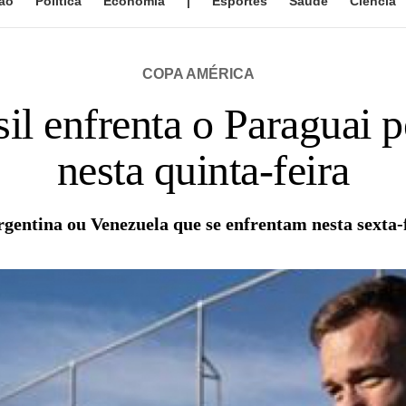
ão
Política
Economia
|
Esportes
Saúde
Ciência
COPA AMÉRICA
l enfrenta o Paraguai pe
nesta quinta-feira
entina ou Venezuela que se enfrentam nesta sexta-