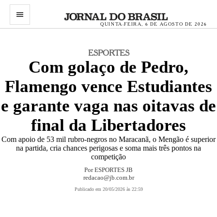
menu
QUINTA-FEIRA, 6 DE AGOSTO DE 2026
ESPORTES
Com golaço de Pedro,
Flamengo vence Estudiantes
e garante vaga nas oitavas de
final da Libertadores
Com apoio de 53 mil rubro-negros no Maracanã, o Mengão é superior
na partida, cria chances perigosas e soma mais três pontos na
competição
Por
ESPORTES JB
redacao@jb.com.br
Publicado em 20/05/2026 às 22:59