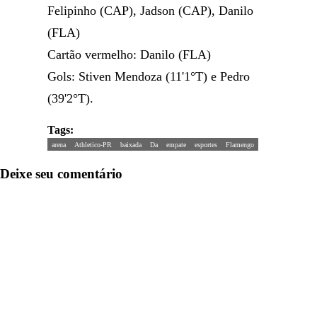
Felipinho (CAP), Jadson (CAP), Danilo
(FLA)
Cartão vermelho: Danilo (FLA)
Gols: Stiven Mendoza (11'1°T) e Pedro
(39'2°T).
Tags:
arena
Athletico-PR
baixada
Da
empate
esportes
Flamengo
Deixe seu comentário