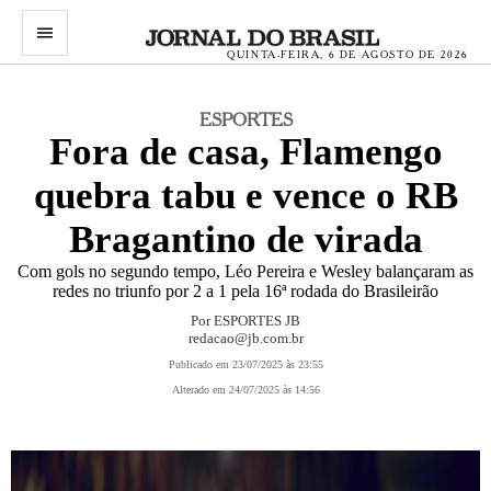
menu
QUINTA-FEIRA, 6 DE AGOSTO DE 2026
ESPORTES
Fora de casa, Flamengo
quebra tabu e vence o RB
Bragantino de virada
Com gols no segundo tempo, Léo Pereira e Wesley balançaram as
redes no triunfo por 2 a 1 pela 16ª rodada do Brasileirão
Por ESPORTES JB
redacao@jb.com.br
Publicado em 23/07/2025 às 23:55
Alterado em 24/07/2025 às 14:56