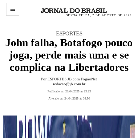
menu
SEXTA-FEIRA, 7 DE AGOSTO DE 2026
ESPORTES
John falha, Botafogo pouco
joga, perde mais uma e se
complica na Libertadores
Por ESPORTES JB com FogãoNet
redacao@jb.com.br
Publicado em 23/04/2025 às 23:23
Alterado em 24/04/2025 às 08:50