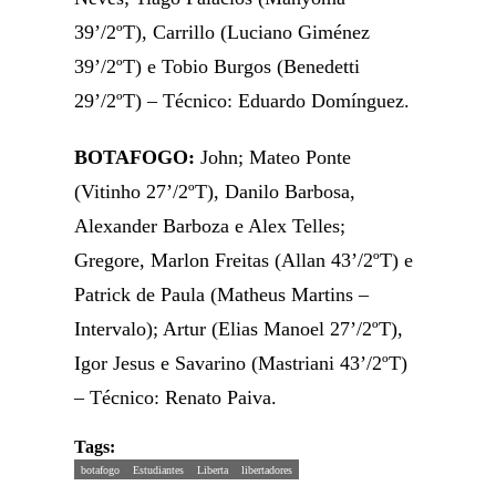
39’/2ºT), Carrillo (Luciano Giménez
39’/2ºT) e Tobio Burgos (Benedetti
29’/2ºT) – Técnico: Eduardo Domínguez.
BOTAFOGO:
John; Mateo Ponte
(Vitinho 27’/2ºT), Danilo Barbosa,
Alexander Barboza e Alex Telles;
Gregore, Marlon Freitas (Allan 43’/2ºT) e
Patrick de Paula (Matheus Martins –
Intervalo); Artur (Elias Manoel 27’/2ºT),
Igor Jesus e Savarino (Mastriani 43’/2ºT)
– Técnico: Renato Paiva.
Tags:
botafogo
Estudiantes
Liberta
libertadores