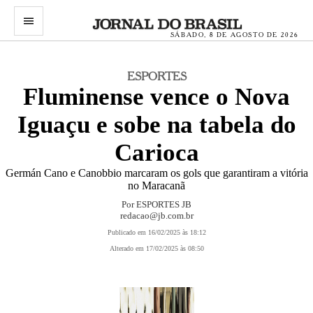
menu
SÁBADO, 8 DE AGOSTO DE 2026
ESPORTES
Fluminense vence o Nova
Iguaçu e sobe na tabela do
Carioca
Germán Cano e Canobbio marcaram os gols que garantiram a vitória
no Maracanã
Por ESPORTES JB
redacao@jb.com.br
Publicado em 16/02/2025 às 18:12
Alterado em 17/02/2025 às 08:50