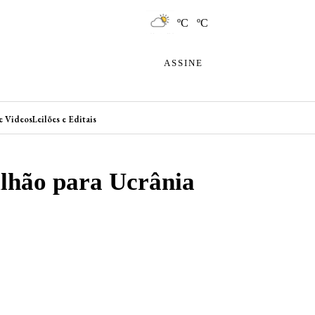
ºC ºC
ASSINE
e Videos
Leilões e Editais
ilhão para Ucrânia