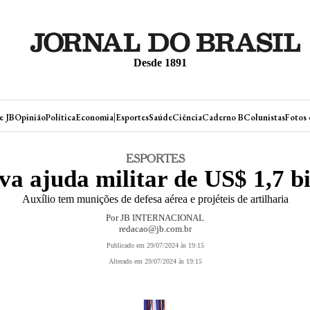
Desde 1891
|
e JB
Opinião
Política
Economia
Esportes
Saúde
Ciência
Caderno B
Colunistas
Fotos 
ESPORTES
 ajuda militar de US$ 1,7 b
Auxílio tem munições de defesa aérea e projéteis de artilharia
Por JB INTERNACIONAL
redacao@jb.com.br
Publicado em 29/07/2024 às 19:15
Alterado em 29/07/2024 às 19:15