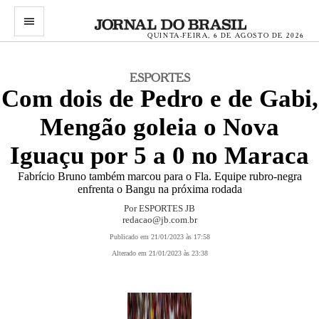
menu
QUINTA-FEIRA, 6 DE AGOSTO DE 2026
ESPORTES
Com dois de Pedro e de Gabi,
Mengão goleia o Nova
Iguaçu por 5 a 0 no Maraca
Fabrício Bruno também marcou para o Fla. Equipe rubro-negra
enfrenta o Bangu na próxima rodada
Por ESPORTES JB
redacao@jb.com.br
Publicado em 21/01/2023 às 17:58
Alterado em 21/01/2023 às 23:38