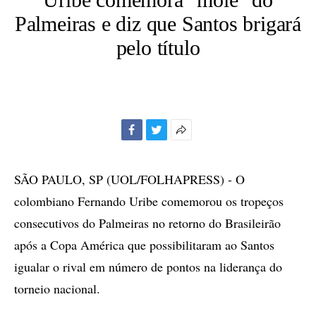
Palmeiras e diz que Santos brigará
pelo título
Facebook
Twitter
Mais
opções
de
SÃO PAULO, SP (UOL/FOLHAPRESS) - O
compartilhamento
colombiano Fernando Uribe comemorou os tropeços
consecutivos do Palmeiras no retorno do Brasileirão
após a Copa América que possibilitaram ao Santos
igualar o rival em número de pontos na liderança do
torneio nacional.